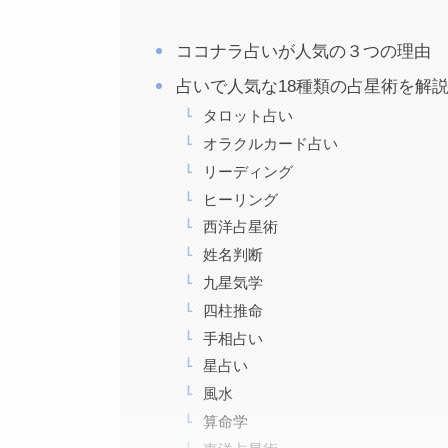
ココナラ占いが人気の３つの理由
占いで人気な18種類の占星術を解
タロット占い
オラクルカード占い
リーディング
ヒーリング
西洋占星術
姓名判断
九星気学
四柱推命
手相占い
星占い
風水
算命学