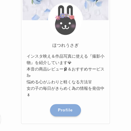
ほつれうさぎ
インスタ映え＆作品写真に使える『撮影小
物』を紹介しています💎
本音の商品レビュー🩰＆おすすめサービス
🦢
悩める心がふわりと軽くなる方法👗
女の子の毎日がきらめく為の情報を発信中
🌷
Profile