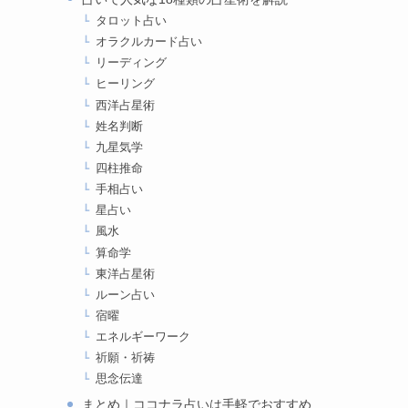
タロット占い
オラクルカード占い
リーディング
ヒーリング
西洋占星術
姓名判断
九星気学
四柱推命
手相占い
星占い
風水
算命学
東洋占星術
ルーン占い
宿曜
エネルギーワーク
祈願・祈祷
思念伝達
まとめ｜ココナラ占いは手軽でおすすめ