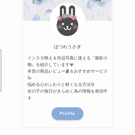
ほつれうさぎ
インスタ映え＆作品写真に使える『撮影小
物』を紹介しています💎
本音の商品レビュー🩰＆おすすめサービス
🦢
悩める心がふわりと軽くなる方法👗
女の子の毎日がきらめく為の情報を発信中
🌷
Profile